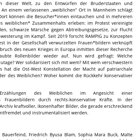
nen dieser Welt, zu den Entwürfen der Bruderstaaten und
 An einem verlassenen „weiblichen” Ort in Mannheim schlägt
 Dort können die Besucher*innen eintauchen und in mehreren
es weiblichen* Zusammenhalts erleben: im Protest vereinigte
n, schwarze Märsche gegen Abtreibungsgesetze, zur Flucht
hwesterung im Kampf. Seit 2019 forscht RAMPIG zu Konzepten
est in der Gesellschaft verwurzelten Frauen*bildern verknüpft
bruch des neuen Krieges in Europa inmitten dieser Recherche
ubte Rollenbilder wieder auf. Nun wird gefragt: Welche
zutage? Wer solidarisiert sich mit wem? Mit wem verschwestern
s hat die Ost-West Konstellation der Macht auf patriarchale
der des Weiblichen? Woher kommt die Rückkehr konservativer
 Erzählungen des Weiblichen im Angesicht einer
on Frauenbildern durch rechts-konservative Kräfte. In der
rchiv kraftvoller, ikonenhafter Bilder, die gerade erschreckend
 entfremdet und instrumentalisiert werden.
a Bauerfeind, Friedrich Byusa Blam, Sophia Mara Buck, Malte