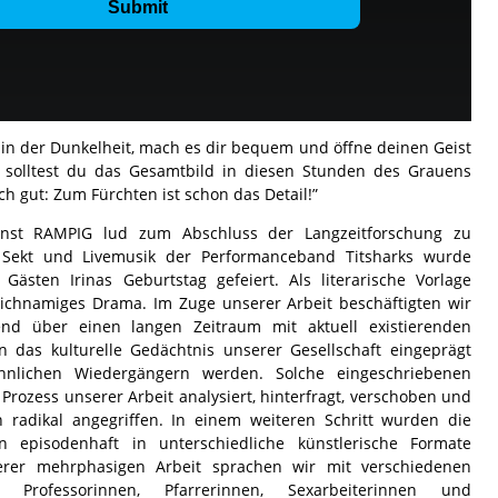
ck in der Dunkelheit, mach es dir bequem und öffne deinen Geist
solltest du das Gesamtbild in diesen Stunden des Grauens
ch gut: Zum Fürchten ist schon das Detail!”
nst RAMPIG lud zum Abschluss der Langzeitforschung zu
t Sekt und Livemusik der Performanceband Titsharks wurde
ästen Irinas Geburtstag gefeiert. Als literarische Vorlage
ichnamiges Drama. Im Zuge unserer Arbeit beschäftigten wir
end über einen langen Zeitraum mit aktuell existierenden
in das kulturelle Gedächtnis unserer Gesellschaft eingeprägt
nlichen Wiedergängern werden. Solche eingeschriebenen
 Prozess unserer Arbeit analysiert, hinterfragt, verschoben und
 radikal angegriffen. In einem weiteren Schritt wurden die
 episodenhaft in unterschiedliche künstlerische Formate
erer mehrphasigen Arbeit sprachen wir mit verschiedenen
r Professorinnen, Pfarrerinnen, Sexarbeiterinnen und