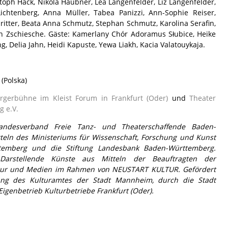
stoph Hack, Nikola Haubner, Lea Langenfelder, Liz Langenfelder,
ichtenberg, Anna Müller, Tabea Panizzi, Ann-Sophie Reiser,
dritter, Beata Anna Schmutz, Stephan Schmutz, Karolina Serafin,
an Zschiesche. Gäste: Kamerlany Chór Adoramus Słubice, Heike
, Delia Jahn, Heidi Kapuste, Yewa Liakh, Kacia Valatouykaja.
 (Polska)
rgerbühne im Kleist Forum in Frankfurt (Oder)
und
Theater
 e.V.
andesverband Freie Tanz- und Theaterschaffende Baden-
teln des Ministeriums für Wissenschaft, Forschung und Kunst
emberg und die Stiftung Landesbank Baden-Württemberg.
arstellende Künste aus Mitteln der Beauftragten der
ltur und Medien im Rahmen von NEUSTART KULTUR. Gefördert
rung des Kulturamtes der Stadt Mannheim, durch die Stadt
Eigenbetrieb Kulturbetriebe Frankfurt (Oder).