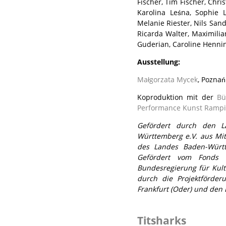
Fischer, Tim Fischer, Chri
Karolina Leśna, Sophie L
Melanie Riester, Nils San
Ricarda Walter, Maximili
Guderian, Caroline Henning
Ausstellung:
Małgorzata Mycek
, Poznań
Koproduktion mit der
Bü
Performance Kunst Rampig
Gefördert durch den L
Württemberg e.V. aus Mit
des Landes Baden-Württ
Gefördert vom Fonds D
Bundesregierung für Ku
durch die Projektförde
Frankfurt (Oder) und den 
Titsharks