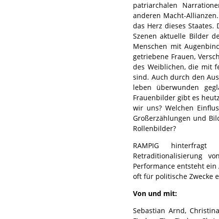
patriarchalen Narratio
anderen Macht-Allianzen.
das Herz dieses Staates.
Szenen aktuelle Bilder d
Menschen mit Augenbinde
getriebene Frauen, Versc
des Weiblichen, die mit f
sind. Auch durch den Aus
leben überwunden gegla
Frauenbilder gibt es heut
wir uns? Welchen Einflus
Großerzählungen und Bil
Rollenbilder?
RAMPIG hinterfragt
Retraditionalisierung v
Performance entsteht ein A
oft für politische Zwecke
Von und mit:
Sebastian Arnd, Christin