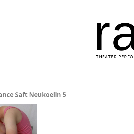
r
THEATER PERF
nce Saft Neukoelln 5